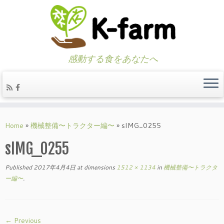
感動する食をあなたへ
Skip
to
Home
»
機械整備〜トラクター編〜
»
sIMG_0255
content
sIMG_0255
Published
2017年4月4日
at dimensions
1512 × 1134
in
機械整備〜トラクタ
ー編〜
.
← Previous