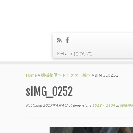
K-farmについて
Skip
to
Home
»
機械整備〜トラクター編〜
»
sIMG_0252
content
sIMG_0252
Published
2017年4月4日
at dimensions
1512 × 1134
in
機械整