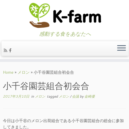
感動する食をあなたへ
Skip
to
Home
»
メロン
»
小千谷園芸組合初会合
content
小千谷園芸組合初会合
2017年3月10日
in
メロン
tagged
メロン
/
会議
by
金崎優
今日は小千谷のメロン出荷組合である小千谷園芸組合の総会に参加
してきました。