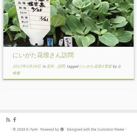
にいがた花壇さん訪問
2017年3月29日
in
見学、訪問
tagged
にいがた花壇
/
育苗
by
金
崎優
·
© 2026
K-farm
·
Powered by
·
Designed with the
Customizr theme
·