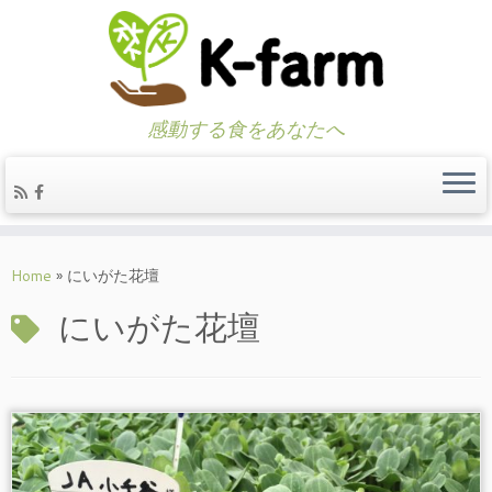
感動する食をあなたへ
Skip
to
Home
»
にいがた花壇
content
にいがた花壇